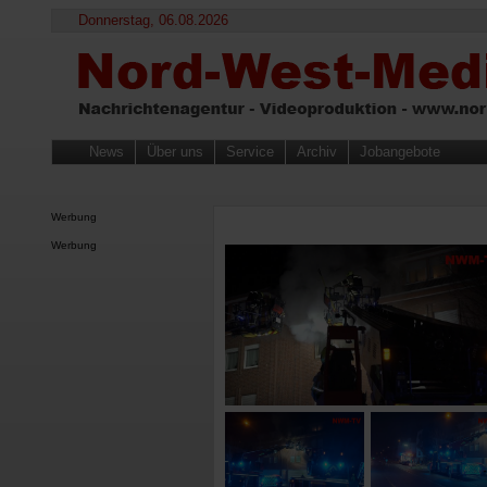
Donnerstag, 06.08.2026
News
Über uns
Service
Archiv
Jobangebote
Werbung
Werbung