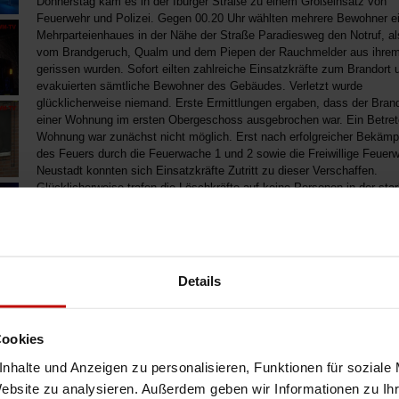
Donnerstag kam es in der Iburger Straße zu einem Großeinsatz von
Feuerwehr und Polizei. Gegen 00.20 Uhr wählten mehrere Bewohner e
Mehrparteienhaues in der Nähe der Straße Paradiesweg den Notruf, al
vom Brandgeruch, Qualm und dem Piepen der Rauchmelder aus ihrem
gerissen wurden. Sofort eilten zahlreiche Einsatzkräfte zum Brandort 
evakuierten sämtliche Bewohner des Gebäudes. Verletzt wurde
glücklicherweise niemand. Erste Ermittlungen ergaben, dass der Brand
einer Wohnung im ersten Obergeschoss ausgebrochen war. Ein Betret
Wohnung war zunächst nicht möglich. Erst nach erfolgreicher Bekäm
des Feuers durch die Feuerwache 1 und 2 sowie die Freiwillige Feuer
Neustadt konnten sich Einsatzkräfte Zutritt zu dieser Verschaffen.
Glücklicherweise trafen die Löschkräfte auf keine Personen in der sta
verrußten Wohnung. Nach dem derzeitigen Stand der Ermittlungen ist 
technischer Defekt nicht auszuschließen und die wahrscheinlichste U
Die Ermittlungen dauern jedoch weiter an. Bis auf die brandbetroffene
Wohnung waren alle Wohneinheiten nach dem Einsatzende wieder
bewohnbar. Insgesamt ist ein Sachschaden in hoher fünfstelliger Su
Details
entstanden.
Cookies
nhalte und Anzeigen zu personalisieren, Funktionen für soziale
Website zu analysieren. Außerdem geben wir Informationen zu I