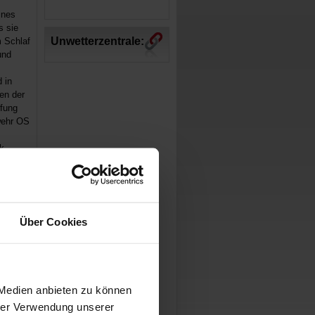
ines
s sie
Unwetterzentrale:
 Schlaf
und
 in
en der
pfung
wehr OS
rk
ein
rsache.
mme
Über Cookies
 Medien anbieten zu können
hrer Verwendung unserer