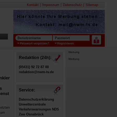
Kontakt
Impressum
Datenschutz
Sitemap
Benutzername
Passwort
Passwort vergessen?
Registrieren
Werbung
Redaktion (24h):
Werbung
(05431) 92 72 87 00
redaktion@nwm-tv.de
nkler
s
Service:
ienst
Datenschutzerklärung
Unwetterzentrale
letzten
Verkehrswarnungen NDS
 zum
Zoo Osnabrück