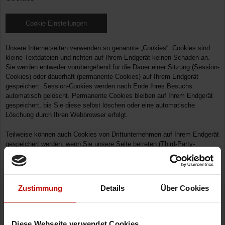
Cookie Einstellungen
Unsere Internetseiten verwenden so genannte „Cookies“. Cookies sind
kleine Textdateien und richten auf Ihrem Endgerät keinen Schaden an.
Sie werden entweder vorübergehend für die Dauer einer Sitzung (Session-
Cookies) oder dauerhaft (permanente Cookies) auf Ihrem Endgerät
gespeichert. Session-Cookies werden nach Ende Ihres Besuchs
automatisch gelöscht. Permanente Cookies bleiben auf Ihrem Endgerät
gespeichert, bis Sie diese selbst löschen oder eine automatische
Löschung durch Ihren Webbrowser erfolgt.
Teilweise können auch Cookies von Drittunternehmen auf Ihrem Endgerät
gespeichert werden, wenn Sie unsere Seite betreten (Third-Party-
Cookies). Diese ermöglichen uns oder Ihnen die Nutzung bestimmter
Dienstleistungen des Drittunternehmens (z. B. Cookies zur Abwicklung
von Zahlungsdienstleistungen).
Zustimmung
Details
Über Cookies
Cookies haben verschiedene Funktionen. Zahlreiche Cookies sind
technisch notwendig, da bestimmte Websitefunktionen ohne diese nicht
funktionieren würden (z. B. die Warenkorbfunktion oder die Anzeige von
Videos). Andere Cookies dienen dazu, das Nutzerverhalten auszuwerten
Diese Webseite verwendet Cookies