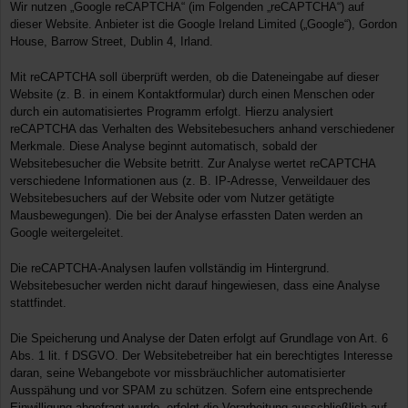
Wir nutzen „Google reCAPTCHA“ (im Folgenden „reCAPTCHA“) auf
dieser Website. Anbieter ist die Google Ireland Limited („Google“), Gordon
House, Barrow Street, Dublin 4, Irland.
Mit reCAPTCHA soll überprüft werden, ob die Dateneingabe auf dieser
Website (z. B. in einem Kontaktformular) durch einen Menschen oder
durch ein automatisiertes Programm erfolgt. Hierzu analysiert
reCAPTCHA das Verhalten des Websitebesuchers anhand verschiedener
Merkmale. Diese Analyse beginnt automatisch, sobald der
Websitebesucher die Website betritt. Zur Analyse wertet reCAPTCHA
verschiedene Informationen aus (z. B. IP-Adresse, Verweildauer des
Websitebesuchers auf der Website oder vom Nutzer getätigte
Mausbewegungen). Die bei der Analyse erfassten Daten werden an
Google weitergeleitet.
Die reCAPTCHA-Analysen laufen vollständig im Hintergrund.
Websitebesucher werden nicht darauf hingewiesen, dass eine Analyse
stattfindet.
Die Speicherung und Analyse der Daten erfolgt auf Grundlage von Art. 6
Abs. 1 lit. f DSGVO. Der Websitebetreiber hat ein berechtigtes Interesse
daran, seine Webangebote vor missbräuchlicher automatisierter
Ausspähung und vor SPAM zu schützen. Sofern eine entsprechende
Einwilligung abgefragt wurde, erfolgt die Verarbeitung ausschließlich auf