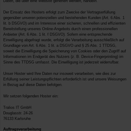
Daten, die über eine Website generiert werden, handeln.
Der Einsatz des Hosters erfolgt zum Zwecke der Vertragserfüllung
gegenüber unseren potenziellen und bestehenden Kunden (Art. 6 Abs. 1
lit. b DSGVO) und im Interesse einer sicheren, schnellen und effizienten
Bereitstellung unseres Online-Angebots durch einen professionellen
Anbieter (Art. 6 Abs. 1 lit. f DSGVO). Sofern eine entsprechende
Einwilligung abgefragt wurde, erfolgt die Verarbeitung ausschließlich auf
Grundlage von Art. 6 Abs. 1 lit. a DSGVO und § 25 Abs. 1 TTDSG,
soweit die Einwilligung die Speicherung von Cookies oder den Zugriff auf
Informationen im Endgerät des Nutzers (z. B. Device-Fingerprinting) im
Sinne des TTDSG umfasst. Die Einwilligung ist jederzeit widerrufbar.
Unser Hoster wird Ihre Daten nur insoweit verarbeiten, wie dies zur
Erfüllung seiner Leistungspflichten erforderlich ist und unsere Weisungen
in Bezug auf diese Daten befolgen.
Wir setzen folgenden Hoster ein:
Tralios IT GmbH
Douglasstr. 24-26
76133 Karlsruhe
Auftragsverarbeitung