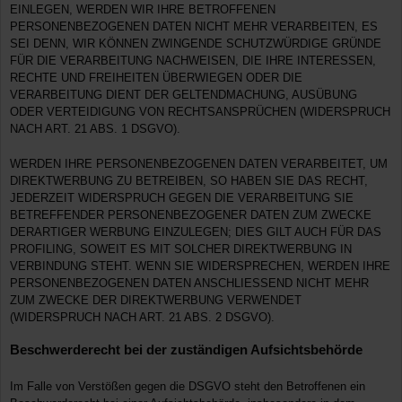
EINLEGEN, WERDEN WIR IHRE BETROFFENEN
PERSONENBEZOGENEN DATEN NICHT MEHR VERARBEITEN, ES
SEI DENN, WIR KÖNNEN ZWINGENDE SCHUTZWÜRDIGE GRÜNDE
FÜR DIE VERARBEITUNG NACHWEISEN, DIE IHRE INTERESSEN,
RECHTE UND FREIHEITEN ÜBERWIEGEN ODER DIE
VERARBEITUNG DIENT DER GELTENDMACHUNG, AUSÜBUNG
ODER VERTEIDIGUNG VON RECHTSANSPRÜCHEN (WIDERSPRUCH
NACH ART. 21 ABS. 1 DSGVO).
WERDEN IHRE PERSONENBEZOGENEN DATEN VERARBEITET, UM
DIREKTWERBUNG ZU BETREIBEN, SO HABEN SIE DAS RECHT,
JEDERZEIT WIDERSPRUCH GEGEN DIE VERARBEITUNG SIE
BETREFFENDER PERSONENBEZOGENER DATEN ZUM ZWECKE
DERARTIGER WERBUNG EINZULEGEN; DIES GILT AUCH FÜR DAS
PROFILING, SOWEIT ES MIT SOLCHER DIREKTWERBUNG IN
VERBINDUNG STEHT. WENN SIE WIDERSPRECHEN, WERDEN IHRE
PERSONENBEZOGENEN DATEN ANSCHLIESSEND NICHT MEHR
ZUM ZWECKE DER DIREKTWERBUNG VERWENDET
(WIDERSPRUCH NACH ART. 21 ABS. 2 DSGVO).
Beschwerde­recht bei der zuständigen Aufsichts­behörde
Im Falle von Verstößen gegen die DSGVO steht den Betroffenen ein