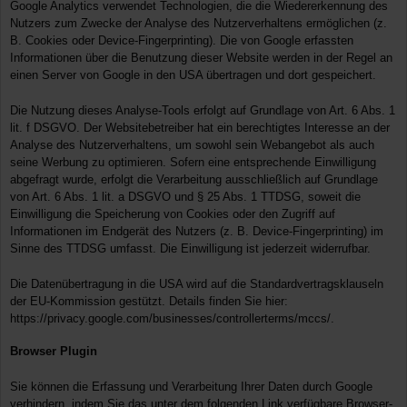
Google Analytics verwendet Technologien, die die Wiedererkennung des
Nutzers zum Zwecke der Analyse des Nutzerverhaltens ermöglichen (z.
B. Cookies oder Device-Fingerprinting). Die von Google erfassten
Informationen über die Benutzung dieser Website werden in der Regel an
einen Server von Google in den USA übertragen und dort gespeichert.
Die Nutzung dieses Analyse-Tools erfolgt auf Grundlage von Art. 6 Abs. 1
lit. f DSGVO. Der Websitebetreiber hat ein berechtigtes Interesse an der
Analyse des Nutzerverhaltens, um sowohl sein Webangebot als auch
seine Werbung zu optimieren. Sofern eine entsprechende Einwilligung
abgefragt wurde, erfolgt die Verarbeitung ausschließlich auf Grundlage
von Art. 6 Abs. 1 lit. a DSGVO und § 25 Abs. 1 TTDSG, soweit die
Einwilligung die Speicherung von Cookies oder den Zugriff auf
Informationen im Endgerät des Nutzers (z. B. Device-Fingerprinting) im
Sinne des TTDSG umfasst. Die Einwilligung ist jederzeit widerrufbar.
Die Datenübertragung in die USA wird auf die Standardvertragsklauseln
der EU-Kommission gestützt. Details finden Sie hier:
https://privacy.google.com/businesses/controllerterms/mccs/
.
Browser Plugin
Sie können die Erfassung und Verarbeitung Ihrer Daten durch Google
verhindern, indem Sie das unter dem folgenden Link verfügbare Browser-