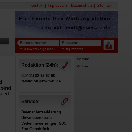
Kontakt
Impressum
Datenschutz
Sitemap
Benutzername
Passwort
Passwort vergessen?
Registrieren
Werbung
Redaktion (24h):
Werbung
(05431) 92 72 87 00
redaktion@nwm-tv.de
d
 sind
 ist
Service:
Datenschutzerklärung
Unwetterzentrale
Verkehrswarnungen NDS
Zoo Osnabrück