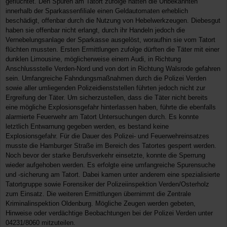
geflüchtet. Den Spuren am Tatort zufolge hatten die Unbekannten
innerhalb der Sparkassenfiliale einen Geldautomaten erheblich
beschädigt, offenbar durch die Nutzung von Hebelwerkzeugen. Diebesgut
haben sie offenbar nicht erlangt, durch ihr Handeln jedoch die
Vernebelungsanlage der Sparkasse ausgelöst, woraufhin sie vom Tatort
flüchten mussten. Ersten Ermittlungen zufolge dürften die Täter mit einer
dunklen Limousine, möglicherweise einem Audi, in Richtung
Anschlussstelle Verden-Nord und von dort in Richtung Walsrode gefahren
sein. Umfangreiche Fahndungsmaßnahmen durch die Polizei Verden
sowie aller umliegenden Polizeidienststellen führten jedoch nicht zur
Ergreifung der Täter. Um sicherzustellen, dass die Täter nicht bereits
eine mögliche Explosionsgefahr hinterlassen haben, führte die ebenfalls
alarmierte Feuerwehr am Tatort Untersuchungen durch. Es konnte
letztlich Entwarnung gegeben werden, es bestand keine
Explosionsgefahr. Für die Dauer des Polizei- und Feuerwehreinsatzes
musste die Hamburger Straße im Bereich des Tatortes gesperrt werden.
Noch bevor der starke Berufsverkehr einsetzte, konnte die Sperrung
wieder aufgehoben werden. Es erfolgte eine umfangreiche Spurensuche
und -sicherung am Tatort. Dabei kamen unter anderem eine spezialisierte
Tatortgruppe sowie Forensiker der Polizeiinspektion Verden/Osterholz
zum Einsatz. Die weiteren Ermittlungen übernimmt die Zentrale
Kriminalinspektion Oldenburg. Mögliche Zeugen werden gebeten,
Hinweise oder verdächtige Beobachtungen bei der Polizei Verden unter
04231/8060 mitzuteilen.