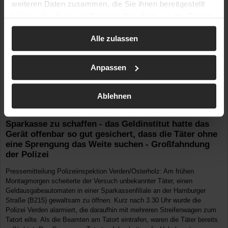
weiteren Daten zusammen, die Sie ihnen bereitgestellt
haben oder die sie im Rahmen Ihrer Nutzung der Dienste
gesammelt haben.
Alle zulassen
Anpassen
19.02.2024 | 04:00
| ID: 20054
Ort: NI / Verden / Lk Verden
Vernebelungsanlage schlägt Täter in die Flucht
Ablehnen
Unbekannte Automatensprenger wittern reichliche
Beute und machen sich an einem Geldautomaten der
Sparkasse zu schaffen - das Geldinstitut hatte das
Gerät offenbar so gut gesichert, dass die Täter ohne
eine Sprengung das Weite suchen - Großfahndung
der Polizei
Pressemitteilung Polizeiinspektion Verden/Osterholz: Am frühen
Montagmorgen scheiterte der Versuch unbekannter Täter, einen
Geldausgabeautomaten in einer Sparkassenfiliale an der Hamburger
Straße (B215) gewaltsam zu öffnen. Kurz nach 3.30 Uhr wurde die
Polizei Verden alarmiert, die daraufhin mit mehreren Streifenwagen zum
Tatort eilte. Als die Beamten am Tatort eintrafen, waren die Täter bereits