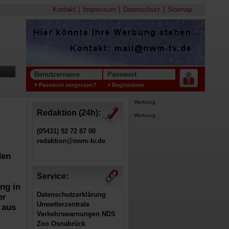
Kontakt
Impressum
Datenschutz
Sitemap
Benutzername
Passwort
Passwort vergessen?
Registrieren
Werbung
Redaktion (24h):
Werbung
(05431) 92 72 87 00
redaktion@nwm-tv.de
den
Service:
ng in
Datenschutzerklärung
er
Unwetterzentrale
 aus
Verkehrswarnungen NDS
Zoo Osnabrück