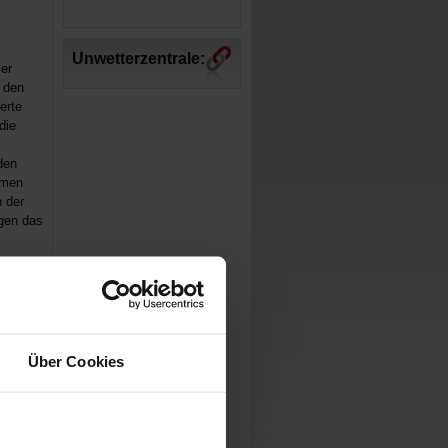
Unwetterzentrale:
er
e den
erte
die
den
amen
 der
egen das
n
hrsam
Über Cookies