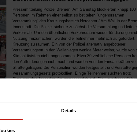
Pressemitteilung Polizei Bremen: Am Samstag blockierten knapp 100
Personen im Rahmen einer selbst so betitelten "ungehorsamen
Versammlung" den Kreuzungsbereich Herdentor / Am Wall in der Brem
Innenstadt. Die Polizei sicherte zunächst die Versammlung und leitet
Verkehr ab. Um den öffentlichen Verkehrsraum wieder für die ungehind
Nutzung freizumachen, wurden die Teilnehmer mehrfach aufgefordert, 
Kreuzung zu räumen. Ein von der Polizei alternativ angebotener
Versammlungsort in den Wallanlagen wenige Meter weiter, wurde von 
Klimaaktivisten nicht angenommen. Etwa 30 verbliebene Personen k
den Aufforderungen nicht nach und wurden von den Einsatzkräften von
Straße getragen. Die Personalien wurden festgestellt und Verstöße g
Versammlungsgesetz protokolliert. Einige Teilnehmer suchten trotz
Platzverweis wieder den Kreuzungsbereich auf. Die Unverbesserliche
durften den Ort erneut verlassen und wurden vorübergehend in Gewa
genommen. Anschließend konnte der Verkehr wieder rollen.
Details
Cookies