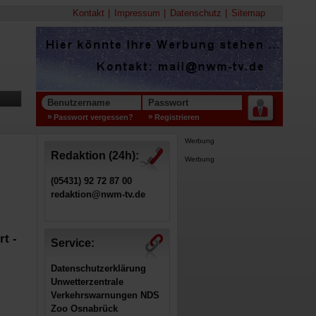
Kontakt
Impressum
Datenschutz
Sitemap
Benutzername
Passwort
Passwort vergessen?
Registrieren
Werbung
Redaktion (24h):
Werbung
(05431) 92 72 87 00
redaktion@nwm-tv.de
t -
Service:
Datenschutzerklärung
Unwetterzentrale
Verkehrswarnungen NDS
Zoo Osnabrück