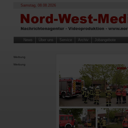
Samstag, 08.08.2026
News
Über uns
Service
Archiv
Jobangebote
Werbung
Werbung