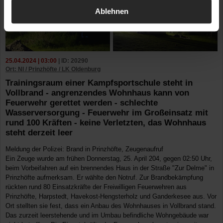
Ablehnen
25.04.2024 | 03:00
| ID: 20290
Ort: NI / Prinzhöfte / LK Oldenburg
Trainingsraum einer Kampfsportschule steht in
Vollbrand - angrenzendes Wohnhaus kann von
Feuerwehr gerettet werden - schlechte
Wasserversorgung - Feuerwehr im Großeinsatz mit
rund 100 Kräften - keine Verletzten, das Wohnhaus
steht derzeit leer
Meldung der Polizei: Brand in Prinzhöfte, Zeugenaufruf
Ein Zeuge wurde am frühen Donnerstag, 25. April 204, gegen 02:50 Uhr,
beim Vorbeifahren auf ein brennendes Haus in der Straße "Zur Delme" in
Prinzhöfte aufmerksam. Er wählte den Notruf. Zur Brandbekämpfung
rückten rund 80 Einsatzkräfte der Freiwilligen Feuerwehren aus
Prinzhöfte, Harpstedt, Havekost-Hengsterholz und Ganderkesee aus. Vor
Ort stellten sie fest, dass ein Anbau des Wohnhauses in Vollbrand stand.
Das zurzeit leerstehende und im Umbau befindliche Wohngebäude war