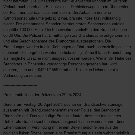
nicht betroffen. Die Einsatzkräfte der Feuerwehren konnten im weiteren
Verlauf, auch durch den Einsatz eines Drehleiterwagens, ein Übergreifen
der Flammen auf das Haus verhindern. Der Anbau, in der eine
Kampfsportschule untergebracht war, brannte indes fast vollständig
nieder. Der entstandene Schaden beträgt ersten Schätzungen zufolge
ungefähr 100.000 Euro. Die Feuerwehren verließen den Brandort gegen
06:00 Uhr. Die Polizei hat Ermittlungen zur Brandursache aufgenommen
und eine Beschlagnahme des Brandortes ausgesprochen. Die
Ermittlungen werden in alle Richtungen geführt, auch potenzielle politisch
motivierte Hintergründe werden berücksichtigt. Aktuell kann Brandstiftung
als mögliche Ursache nicht ausgeschlossen werden. Wer in der Nähe des
Brandortes in Prinzhöfte verdächtige Personen gesehen hat, wird
gebeten, sich unter 04221/1559-0 mit der Polizei in Delmenhorst in
Verbindung zu setzen.
----------------------------
Pressemitteilung der Polizei vom 29.04.2024:
Bereits am Freitag, 26. April 2024, suchte ein Brandsachverständiger
zusammen mit Brandursachenermittlern der Polizei den Brandort in
Prinzhöfte auf. Das vorläufige Ergebnis lautet, dass ein technischer
Defekt als Brandursache nahezu ausgeschlossen werden kann. Diese
Erkenntnisse in Verbindung mit einem Bekennerschreiben aus der
politisch linken Szene lassen eine Brandstiftung als sehr wahrscheinlich