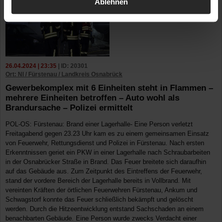
Ablehnen
26.04.2024 | 23:35
| ID: 20301
Ort: NI / Fürstenau / Landkreis Osnabrück
Gewerbekomplex mit 6 Einheiten steht in Flammen –
mehrere Einheiten betroffen – Auto wohl als
Brandursache – Polizei ermittelt
POL-OS: Fürstenau: Brand einer Lagerhalle- Eine Person verletzt
Freitagabend gegen 23.23 Uhr kam es zu einem gemeinsamen Einsatz
von Feuerwehr, Rettungsdienst und Polizei in Fürstenau. Nach ersten
Erkenntnissen geriet ein PKW in einer Lagerhalle nach Schraubarbeiten
in der Osnabrücker Straße in Brand. Das Feuer breitete sich daraufhin
auf das Gebäude aus. Zum Zeitpunkt des Eintreffens der Feuerwehr,
stand der vordere Bereich der Lagerhalle bereits in Vollbrand. Mit
vereinten Kräften der örtlichen Feuerwehren Fürstenau, Ankum und
Schwagstorf konnte das Feuer schließlich bekämpft und gelöscht
werden. Durch die Hitzeentwicklung entstand Sachschaden an einem
benachbarten Gebäude. Eine Person wurde zwecks Verdacht einer