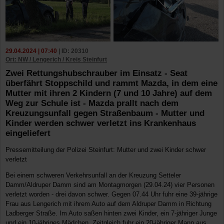
29.04.2024 | 07:40
| ID: 20310
Ort: NW / Lengerich / Kreis Steinfurt
Zwei Rettungshubschrauber im Einsatz - Seat
überfährt Stoppschild und rammt Mazda, in dem eine
Mutter mit ihren 2 Kindern (7 und 10 Jahre) auf dem
Weg zur Schule ist - Mazda prallt nach dem
Kreuzungsunfall gegen Straßenbaum - Mutter und
Kinder werden schwer verletzt ins Krankenhaus
eingeliefert
Pressemitteilung der Polizei Steinfurt: Mutter und zwei Kinder schwer
verletzt
Bei einem schweren Verkehrsunfall an der Kreuzung Setteler
Damm/Aldruper Damm sind am Montagmorgen (29.04.24) vier Personen
verletzt worden - drei davon schwer. Gegen 07.44 Uhr fuhr eine 39-jährige
Frau aus Lengerich mit ihrem Auto auf dem Aldruper Damm in Richtung
Ladberger Straße. Im Auto saßen hinten zwei Kinder, ein 7-jähriger Junge
und ein 10-jähriges Mädchen. Zeitgleich fuhr ein 20-jähriger Mann aus