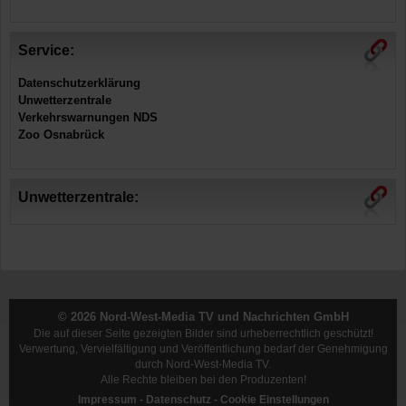
Service:
Datenschutzerklärung
Unwetterzentrale
Verkehrswarnungen NDS
Zoo Osnabrück
Unwetterzentrale:
© 2026 Nord-West-Media TV und Nachrichten GmbH
Die auf dieser Seite gezeigten Bilder sind urheberrechtlich geschützt!
Verwertung, Vervielfältigung und Veröffentlichung bedarf der Genehmigung
durch Nord-West-Media TV.
Alle Rechte bleiben bei den Produzenten!
Impressum
-
Datenschutz
-
Cookie Einstellungen