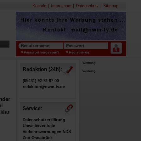
Kontakt
Impressum
Datenschutz
Sitemap
Benutzername
Passwort
Passwort vergessen?
Registrieren
Werbung
Redaktion (24h):
Werbung
(05431) 92 72 87 00
redaktion@nwm-tv.de
nder
ei
Service:
klar
Datenschutzerklärung
Unwetterzentrale
Verkehrswarnungen NDS
Zoo Osnabrück