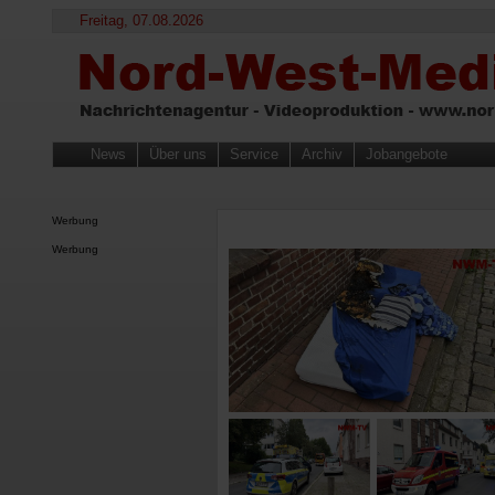
Freitag, 07.08.2026
News
Über uns
Service
Archiv
Jobangebote
Werbung
Werbung