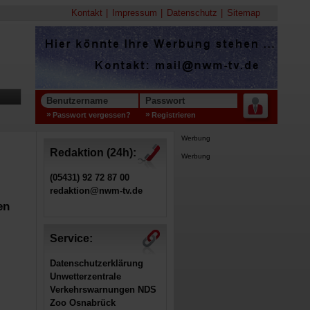
Kontakt
Impressum
Datenschutz
Sitemap
Benutzername
Passwort
Passwort vergessen?
Registrieren
Werbung
Redaktion (24h):
Werbung
(05431) 92 72 87 00
redaktion@nwm-tv.de
en
Service:
Datenschutzerklärung
Unwetterzentrale
Verkehrswarnungen NDS
Zoo Osnabrück