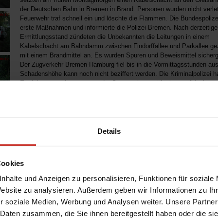
der Deutschen Bahn in Bremen in Brand. Personen wurden nicht verlet
Feuerwehr traf schnell ein und löschte die Flammen. Die Bundespolizei
erste Maßnahmen und informierte die Polizei Bremen. Nach derzeitig
Ermittlungsstand zündeten die Unbekannten die Leitungen in einem
Kabelschacht am Bahndamm zwischen Findorffallee und Parkallee gez
mit einem Brandmittel an. Es wurden Spuren und Beweismittel sicherge
Der Zugverkehr Bremen-Hamburg fiel bis in die Vormittagsstunden aus
Schadenshöhe kann noch nicht beziffert werden. Die Kriminalpolizei ha
Ermittlungen aufgenommen, der Staatsschutz prüft einen politisch
motivierten Hintergrund. Sachdienliche Zeugenhinweise nimmt der
Kriminaldauerdienst unter der Rufnummer (0421) 362-3888 entgegen.
Details
Cookies
nhalte und Anzeigen zu personalisieren, Funktionen für soziale
Website zu analysieren. Außerdem geben wir Informationen zu I
r soziale Medien, Werbung und Analysen weiter. Unsere Partner
 Daten zusammen, die Sie ihnen bereitgestellt haben oder die s