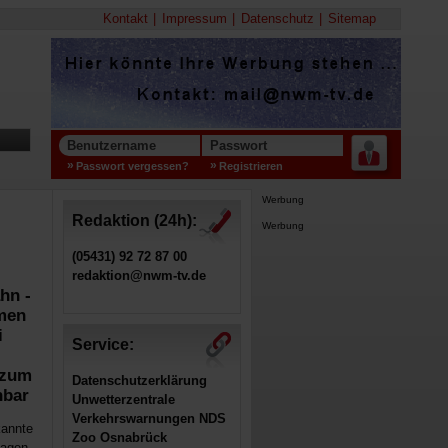
Kontakt
Impressum
Datenschutz
Sitemap
Benutzername
Passwort
Passwort vergessen?
Registrieren
Werbung
Redaktion (24h):
Werbung
(05431) 92 72 87 00
redaktion@nwm-tv.de
hn -
emen
i
Service:
 zum
Datenschutzerklärung
hbar
Unwetterzentrale
Verkehrswarnungen NDS
kannte
Zoo Osnabrück
lagen