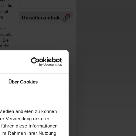
zt. Die
 traf
em
Unwetterzentrale:
ielt
stellt.
. Die
t die
Über Cookies
 Medien anbieten zu können
hrer Verwendung unserer
 führen diese Informationen
ie im Rahmen Ihrer Nutzung