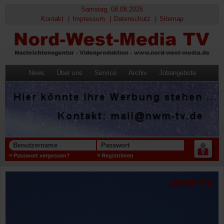
Samstag, 08.08.2026
Kontakt
Impressum
Datenschutz
Sitemap
News
Über uns
Service
Archiv
Jobangebote
Benutzername
Passwort
Passwort vergessen?
Registrieren