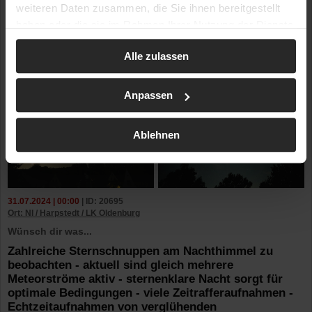
weiteren Daten zusammen, die Sie ihnen bereitgestellt
haben oder die sie im Rahmen Ihrer Nutzung der Dienste
gesammelt haben.
Alle zulassen
Anpassen
Ablehnen
31.07.2024 | 00:00
| ID: 20695
Ort: NI / Harpstedt / LK Oldenburg
Wünsch dir was...
Zahlreiche Sternschnuppen am Nachthimmel zu
beobachten - aktuell sind gleich mehrere
Meteorströme aktiv - sternenklare Nacht sorgt für
optimale Bedingungen - viele Zeitrafferaufnahmen -
Echtzeitaufnahmen von verglühenden