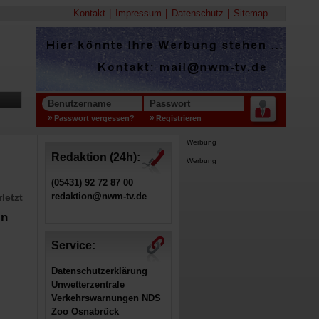
Kontakt
Impressum
Datenschutz
Sitemap
Benutzername
Passwort
Passwort vergessen?
Registrieren
Werbung
Redaktion (24h):
Werbung
(05431) 92 72 87 00
redaktion@nwm-tv.de
letzt
in
Service:
Datenschutzerklärung
Unwetterzentrale
Verkehrswarnungen NDS
Zoo Osnabrück