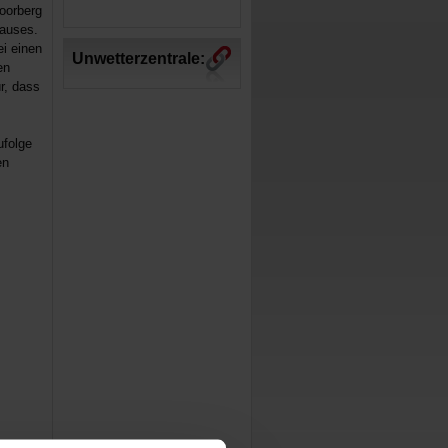
Moorberg
hauses.
i einen
Unwetterzentrale:
en
r, dass
ufolge
en