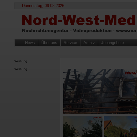
Donnerstag, 06.08.2026
News
Über uns
Service
Archiv
Jobangebote
Werbung
Werbung