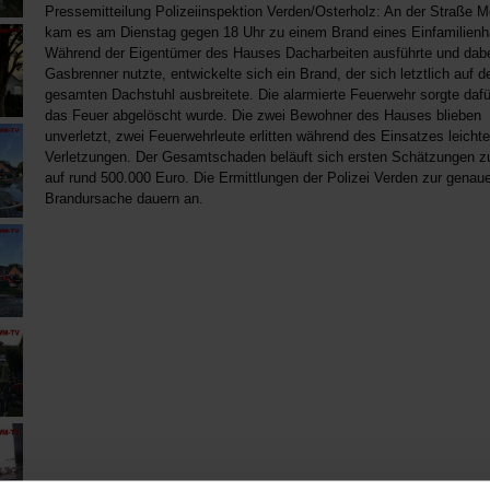
Pressemitteilung Polizeiinspektion Verden/Osterholz: An der Straße 
kam es am Dienstag gegen 18 Uhr zu einem Brand eines Einfamilien
Während der Eigentümer des Hauses Dacharbeiten ausführte und dabe
Gasbrenner nutzte, entwickelte sich ein Brand, der sich letztlich auf d
gesamten Dachstuhl ausbreitete. Die alarmierte Feuerwehr sorgte dafü
das Feuer abgelöscht wurde. Die zwei Bewohner des Hauses blieben
unverletzt, zwei Feuerwehrleute erlitten während des Einsatzes leichte
Verletzungen. Der Gesamtschaden beläuft sich ersten Schätzungen z
auf rund 500.000 Euro. Die Ermittlungen der Polizei Verden zur genau
Brandursache dauern an.