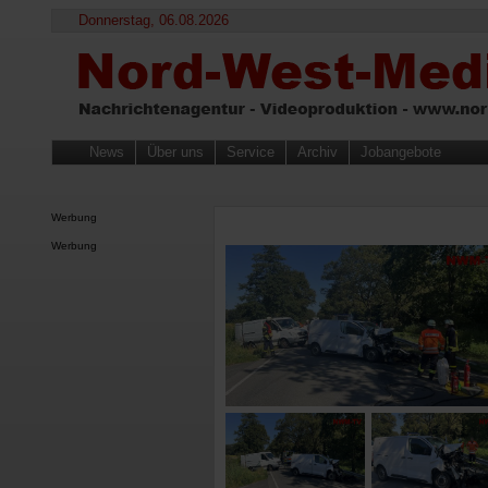
Donnerstag, 06.08.2026
News
Über uns
Service
Archiv
Jobangebote
Werbung
Werbung