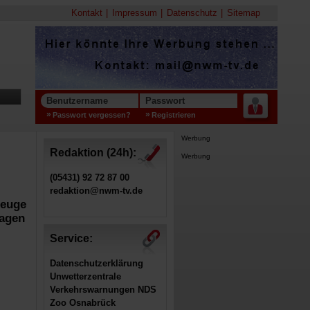
Kontakt
Impressum
Datenschutz
Sitemap
Benutzername
Passwort
Passwort vergessen?
Registrieren
Werbung
Redaktion (24h):
Werbung
(05431) 92 72 87 00
redaktion@nwm-tv.de
zeuge
Wagen
Service:
Datenschutzerklärung
Unwetterzentrale
Verkehrswarnungen NDS
Zoo Osnabrück