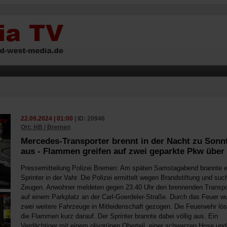
22.09.2024 | 01:00
| ID: 20946
Ort: HB / Bremen
Mercedes-Transporter brennt in der Nacht zu Sonn
aus - Flammen greifen auf zwei geparkte Pkw über
Pressemitteilung Polizei Bremen: Am späten Samstagabend brannte e
Sprinter in der Vahr. Die Polizei ermittelt wegen Brandstiftung und suc
Zeugen. Anwohner meldeten gegen 23.40 Uhr den brennenden Transpo
auf einem Parkplatz an der Carl-Goerdeler-Straße. Durch das Feuer w
zwei weitere Fahrzeuge in Mitleidenschaft gezogen. Die Feuerwehr lö
die Flammen kurz darauf. Der Sprinter brannte dabei völlig aus. Ein
Verdächtiger mit einem olivgrünen Oberteil, einer schwarzen Hose un