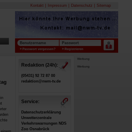
Kontakt
Impressum
Datenschutz
Sitemap
Benutzername
Passwort
Passwort vergessen?
Registrieren
Werbung
Redaktion (24h):
Werbung
(05431) 92 72 87 00
redaktion@nwm-tv.de
tag
in
Service:
ht
rter
Datenschutzerklärung
urden
Unwetterzentrale
schte
Verkehrswarnungen NDS
Zoo Osnabrück
d einem