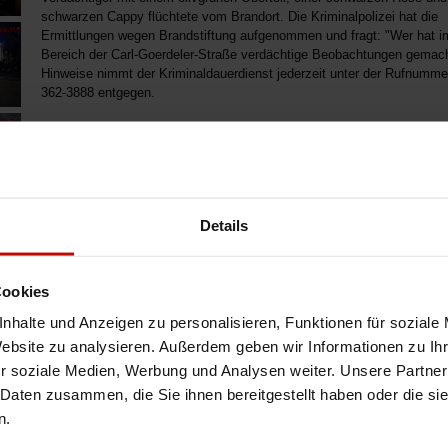
schwarzen Cappy flüchtete vom Brandort. Die Kriminalpolizei hat die
Ermittlungen wegen Brandstiftung aufgenommen und fragt: "Wer hat i
Bereich der Carl-Goerdeler-Straße verdächtige Beobachtungen gemac
Hinweise nimmt der Kriminaldauerdienst jederzeit unter der Rufnumme
362-3888 entgegen.
Details
Cookies
nhalte und Anzeigen zu personalisieren, Funktionen für soziale
Website zu analysieren. Außerdem geben wir Informationen zu I
r soziale Medien, Werbung und Analysen weiter. Unsere Partner
 Daten zusammen, die Sie ihnen bereitgestellt haben oder die s
n.
Artikel drucken