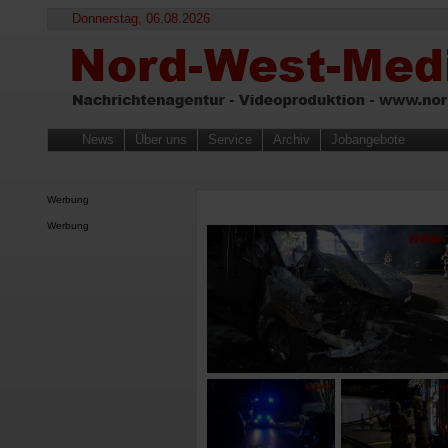
Donnerstag, 06.08.2026
News
Über uns
Service
Archiv
Jobangebote
Werbung
Werbung