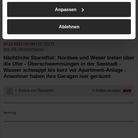
Anpassen
Ablehnen
20.12.2024 | 03:00
| ID: 21271
Ort: HB / Bremerhaven
Nächtliche Sturmflut: Nordsee und Weser treten über
die Ufer - Überschwemmungen in der Seestadt -
Wasser schwappt bis kurz vor Apartment-Anlage -
Anwohner haben ihre Garagen leer geräumt
Zurück zur Übersicht
Artikel drucken
Werbung