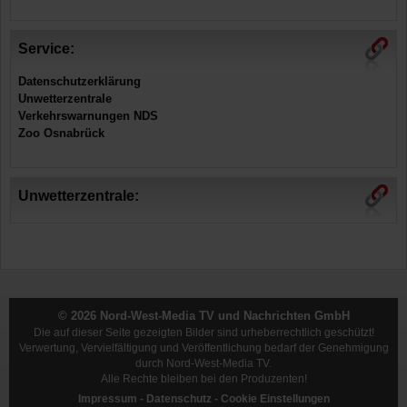
Service:
Datenschutzerklärung
Unwetterzentrale
Verkehrswarnungen NDS
Zoo Osnabrück
Unwetterzentrale:
© 2026 Nord-West-Media TV und Nachrichten GmbH
Die auf dieser Seite gezeigten Bilder sind urheberrechtlich geschützt!
Verwertung, Vervielfältigung und Veröffentlichung bedarf der Genehmigung
durch Nord-West-Media TV.
Alle Rechte bleiben bei den Produzenten!
Impressum
-
Datenschutz
-
Cookie Einstellungen