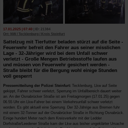
17.01.2025 | 07:40
| ID: 21384
Ort: NW / Tecklenburg / Kreis Steinfurt
Sattelzug mit Tierfutter beladen stürzt auf die Seite -
Feuerwehr befreit den Fahrer aus seiner misslichen
Lage - 32-Jähriger wird bei dem Unfall schwer
verletzt - Große Mengen Betriebsstoffe laufen aus
und müssen von Feuerwehr gesichert werden -
Straße bleibt für die Bergung wohl einige Stunden
voll gesperrt
Pressemitteilung der Polizei Steinfurt:
Tecklenburg, Lkw auf Seite
gekippt, Fahrer schwer verletzt, Sperrung im Unfallbereich dauert weiter
an. An der Osnabrücker Straße ist am Freitagmorgen (17.01.25) gegen
06.55 Uhr ein Lkw-Fahrer bei einem Verkehrsunfall schwer verletzt
worden. Es gibt aktuell eine Sperrung. Der 32-Jährige aus Bremen fuhr
mit einem 32-Tonner auf der Osnabrücker Straße in Richtung Osnabrück.
Einige hundert Meter nach dem Kreisverkehr mit der Ledder
Dorfstraße/Leedener Straße kam der Lkw aus bisher ungeklärter Ursache