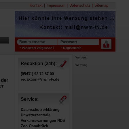
Kontakt
Impressum
Datenschutz
Sitemap
Benutzername
Passwort
Passwort vergessen?
Registrieren
Werbung
Redaktion (24h):
Werbung
(05431) 92 72 87 00
redaktion@nwm-tv.de
 der
er
Service:
Datenschutzerklärung
Unwetterzentrale
Verkehrswarnungen NDS
Zoo Osnabrück