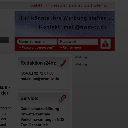
Kontakt
Impressum
Datenschutz
Sitemap
Benutzername
Passwort
Passwort vergessen?
Registrieren
Werbung
Redaktion (24h):
Werbung
(05431) 92 72 87 00
redaktion@nwm-tv.de
aus -
 der
Service:
enbrand
Datenschutzerklärung
r zu
Unwetterzentrale
 der
Verkehrswarnungen NDS
rand
Zoo Osnabrück