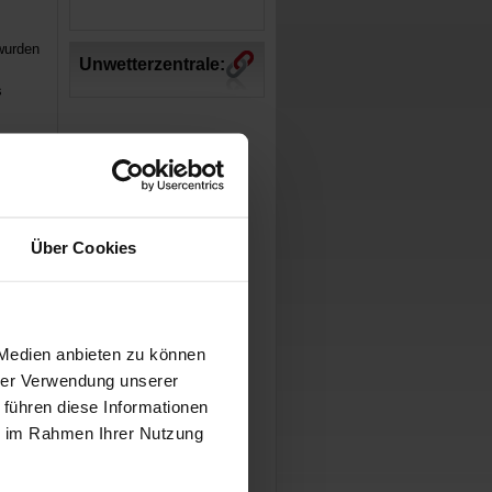
 wurden
Unwetterzentrale:
s
ie Höhe
Über Cookies
 Medien anbieten zu können
hrer Verwendung unserer
 führen diese Informationen
ie im Rahmen Ihrer Nutzung