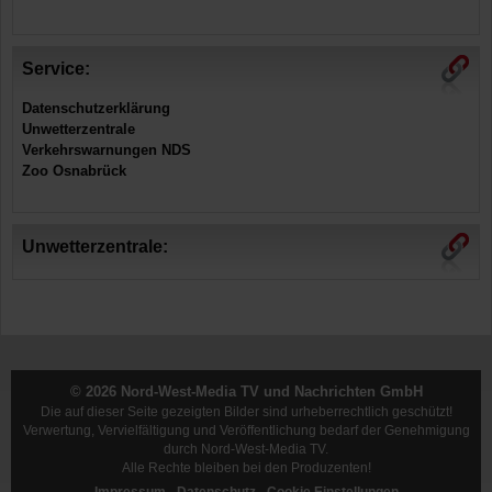
Service:
Datenschutzerklärung
Unwetterzentrale
Verkehrswarnungen NDS
Zoo Osnabrück
Unwetterzentrale:
© 2026 Nord-West-Media TV und Nachrichten GmbH
Die auf dieser Seite gezeigten Bilder sind urheberrechtlich geschützt!
Verwertung, Vervielfältigung und Veröffentlichung bedarf der Genehmigung
durch Nord-West-Media TV.
Alle Rechte bleiben bei den Produzenten!
Impressum
-
Datenschutz
-
Cookie Einstellungen