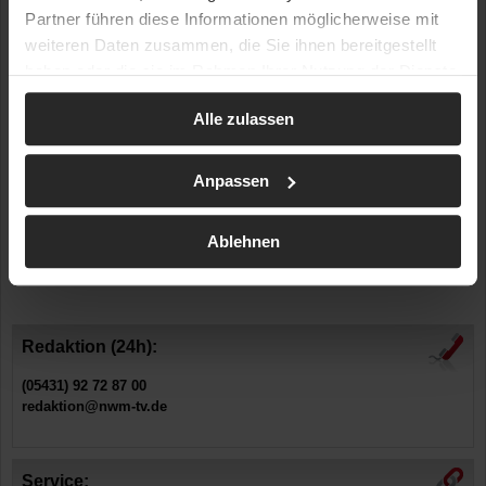
27.02.2025 | 12:00
| ID: 21550
Partner führen diese Informationen möglicherweise mit
Ort: NI / Lorup
weiteren Daten zusammen, die Sie ihnen bereitgestellt
Brand eines Schaltschrankes in Lorup schnell unter
haben oder die sie im Rahmen Ihrer Nutzung der Dienste
Kontrolle
gesammelt haben.
Alle zulassen
Zurück zur Übersicht
Artikel drucken
Anpassen
Werbung
Ablehnen
Redaktion (24h):
(05431) 92 72 87 00
redaktion@nwm-tv.de
Service: