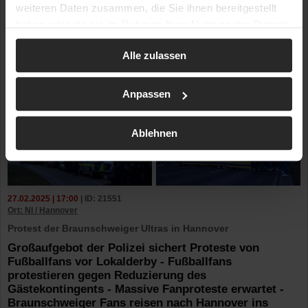
weiteren Daten zusammen, die Sie ihnen bereitgestellt
haben oder die sie im Rahmen Ihrer Nutzung der Dienste
gesammelt haben.
Alle zulassen
Anpassen
Ablehnen
27.02.2025 | 17:00
| ID: 21551
Ort: NI / Hannover
Protest der Braunschweiger Ultras in Hannover
Großaufgebot der Polizei sichert Proteste von
Fußballfans vor Lokalderby - Fußballfans
protestieren gegen Reduzierung des
Gästekontingents - Massive Fanproteste erwartet -
Braunschweiger Fans reisen nach Hannover ins