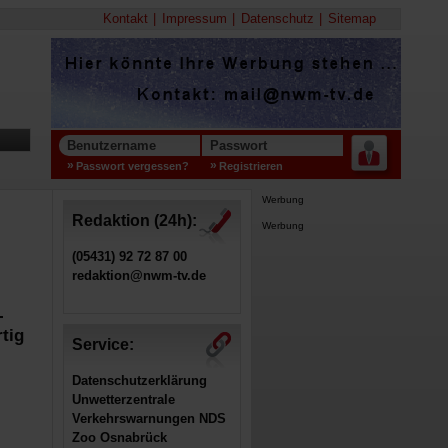
Kontakt
Impressum
Datenschutz
Sitemap
Benutzername
Passwort
Passwort vergessen?
Registrieren
Werbung
Redaktion (24h):
Werbung
(05431) 92 72 87 00
redaktion@nwm-tv.de
-
tig
Service:
Datenschutzerklärung
Unwetterzentrale
Verkehrswarnungen NDS
Zoo Osnabrück