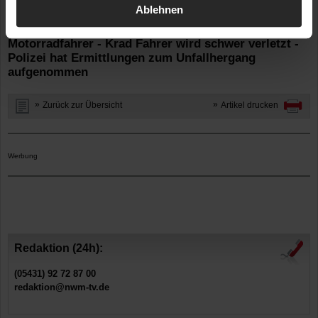
Ablehnen
Ort: NW / B266 bei Mechernich / Kreis Euskirchen
Vorfahrt missachtet! - PKW Kracht auf Kreuzung in
Motorradfahrer - Krad Fahrer wird schwer verletzt -
Polizei hat Ermittlungen zum Unfallhergang
aufgenommen
Zurück zur Übersicht
Artikel drucken
Werbung
Redaktion (24h):
(05431) 92 72 87 00
redaktion@nwm-tv.de