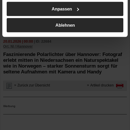
Anpassen
Ablehnen
20.01.2026 | 00:00
| ID: 22684
Ort: NI / Hannover
Faszinierende Polarlichter über Hannover: Fotograf
erlebt mitten in Niedersachsen ein Naturspektakel
wie in Norwegen – starker Sonnensturm sorgt für
seltene Aufnahmen mit Kamera und Handy
Zurück zur Übersicht
Artikel drucken
Werbung