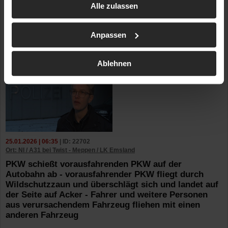
Alle zulassen
Anpassen
Ablehnen
25.01.2026 | 06:35
| ID: 22702
Ort: NI / A31 bei Twist - Meppen / LK Emsland
PKW schießt vorausfahrenden PKW auf der
Autobahn ab - vorausfahrender PKW fliegt durch
Wildschutzzaun und überschlägt sich und landet auf
der Seite auf Acker - Fahrer und weitere Personen
aus verursachendem Fahrzeug fliehen mit einen
anderen Fahrzeug