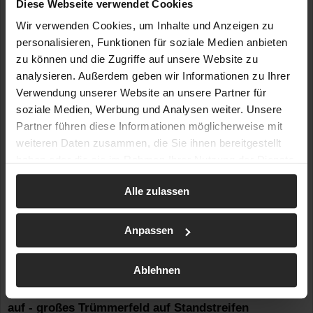
Diese Webseite verwendet Cookies
Wir verwenden Cookies, um Inhalte und Anzeigen zu
personalisieren, Funktionen für soziale Medien anbieten
zu können und die Zugriffe auf unsere Website zu
analysieren. Außerdem geben wir Informationen zu Ihrer
Verwendung unserer Website an unsere Partner für
soziale Medien, Werbung und Analysen weiter. Unsere
Partner führen diese Informationen möglicherweise mit
weiteren Daten zusammen, die Sie ihnen bereitgestellt
haben oder die sie im Rahmen Ihrer Nutzung der Dienste
gesammelt haben.
Alle zulassen
27.01.2026 | 12:35
| ID: 22715
Ort: NI / A31 bei Meppen / LK Emsland
Anpassen
Gefahr auf der Autobahn: Eisscholle kracht von LKW auf PKW
Doppeltes Pech und großes Glück: Eisscholle fliegt
von LKW auf PKW - Windschutzscheibe vollkommen
Ablehnen
zerstört - PKW-Fahrerin hält auf Standstreifen -
weiterer LKW touchiert Fahrerseite und reißt diese
auf - großes Trümmerfeld auf Standstreifen