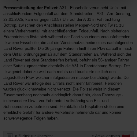
Pressemitteilung der Polizei:
A31 - Eisscholle verursacht Unfall mit
anschließendem Folgeunfall auf dem Standstreifen - A31 - Am Dienstag,
27.01.2026, kam es gegen 10:57 Uhr auf der A 31 in Fahrtrichtung
Bottrop, zwischen den Anschlussstellen Meppen-Nord und Twist, zu
einem Verkehrsunfall mit anschließendem Folgeunfall. Nach bisherigen
Erkenntnissen löste sich während der Fahrt von einem vorausfahrenden
Lkw eine Eisscholle, die auf die Windschutzscheibe eines nachfolgenden
Land Rover prallte. Die 36-jährige Fahrerin hielt ihren Pkw daraufhin nach
dem Unfall ordnungsgemäß auf dem Standstreifen an. Während sich der
Land Rover auf dem Standstreifen befand, befuhr ein 56-jähriger Fahrer
einer Sattelzugmaschine ebenfalls die A31 in Fahrtrichtung Bottrop. Der
Lkw geriet dabei zu weit nach rechts und touchierte seitlich den
abgestellten Pkw, welcher infolgedessen massiv beschädigt wurde. Der
Land Rover war infolge des Unfalls nicht mehr fahrbereit. Personen
wurden glücklicherweise nicht verletzt. Die Polizei weist in diesem
Zusammenhang nochmals eindringlich darauf hin, dass Fahrzeuge -
insbesondere Lkw - vor Fahrtantritt vollständig von Eis- und
Schneeresten zu befreien sind. Herabfallende Eisplatten stellen eine
erhebliche Gefahr für andere Verkehrsteilnehmende dar und können
schwerwiegende Folgen haben.
Zurück zur Übersicht
Artikel drucken