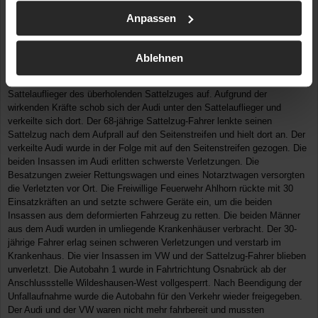
Audi saß ein 30-Jähriger aus Hannover, auf dem Beifahrersitz ein 31-
Anpassen
jähriger Mann aus Bad Bevensen. Aus bislang ungeklärten Gründen fährt
der Audi auf den VW des Mannes aus Holdorf auf. Durch die Kollision
wird der VW nach rechts geschleudert und der Audi stieß gegen die
Ablehnen
Mittelschutzplanke. Trotz der doppelten Kollision setzte der 30-Jährige
seine Fahrt im Audi fort und fuhr im weiteren Verlauf auf den
Sattelauflieger des überholenden Sattelzuges auf. Aufgrund der
wirkenden Kräfte schob sich der Audi unter den Sattelauflieger und
verkeilte sich dort. Der 68-jährige Sattelzug-Fahrer lenkte seinen
Sattelzug nach dem Aufprall auf den Seitenstreifen und hielt dort an. Der
verkeilte Audi wurde in der Folge mit auf den Seitenstreifen gezogen. Die
beiden Insassen im Audi erlitten schwerste Verletzungen. Die
Besatzungen zweier Rettungswagen und eines Notarztwagen versorgten
die Verletzten vor Ort. Die Freiwillige Feuerwehr Ahlhorn rückte mit 30
Einsatzkräften an und setzte schwere Geräte ein, um die beiden
Insassen aus dem deformierten Fahrzeug zu retten. Die beiden Männer
aus dem Audi wurden in umliegende Krankenhäuser verbracht. Der 30-
jährige Fahrer erlag seinen schweren Verletzungen und verstarb im
Krankenhaus. Die vier Insassen im VW und der Sattelzug-Fahrer blieben
unverletzt. Die Autobahn 1 wurde in Fahrtrichtung Osnabrück ab der
Anschlussstelle Wildeshausen-West vollgesperrt. Nach Beendigung der
Unfallaufnahme wurde die Autobahn für den Verkehr wieder freigegeben.
Der Audi und der VW waren nicht mehr fahrbereit und mussten