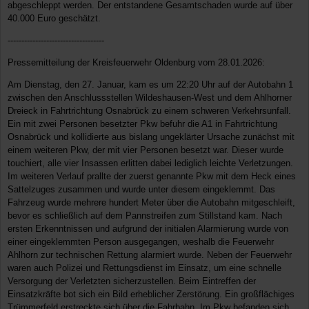
abgeschleppt werden. Der entstandene Gesamtschaden wurde auf über
40.000 Euro geschätzt.
-----------------------------------
Pressemitteilung der Kreisfeuerwehr Oldenburg vom 28.01.2026:
Am Dienstag, den 27. Januar, kam es um 22:20 Uhr auf der Autobahn 1
zwischen den Anschlussstellen Wildeshausen-West und dem Ahlhorner
Dreieck in Fahrtrichtung Osnabrück zu einem schweren Verkehrsunfall.
Ein mit zwei Personen besetzter Pkw befuhr die A1 in Fahrtrichtung
Osnabrück und kollidierte aus bislang ungeklärter Ursache zunächst mit
einem weiteren Pkw, der mit vier Personen besetzt war. Dieser wurde
touchiert, alle vier Insassen erlitten dabei lediglich leichte Verletzungen.
Im weiteren Verlauf prallte der zuerst genannte Pkw mit dem Heck eines
Sattelzuges zusammen und wurde unter diesem eingeklemmt. Das
Fahrzeug wurde mehrere hundert Meter über die Autobahn mitgeschleift,
bevor es schließlich auf dem Pannstreifen zum Stillstand kam. Nach
ersten Erkenntnissen und aufgrund der initialen Alarmierung wurde von
einer eingeklemmten Person ausgegangen, weshalb die Feuerwehr
Ahlhorn zur technischen Rettung alarmiert wurde. Neben der Feuerwehr
waren auch Polizei und Rettungsdienst im Einsatz, um eine schnelle
Versorgung der Verletzten sicherzustellen. Beim Eintreffen der
Einsatzkräfte bot sich ein Bild erheblicher Zerstörung. Ein großflächiges
Trümmerfeld erstreckte sich über die Fahrbahn. Im Pkw befanden sich