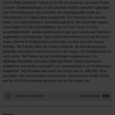
(12.02.2026) erhielt die Polizei um 14:55 Uhr Kenntnis von einem Brand
in einem Zweifamilienhaus an der Grevener Straße zwischen Ladbergen
und Schmedehausen. Bei Eintreffen der Rettungskräfte wurde ein
Zimmerbrand im Erdgeschoss festgestellt. Die Anwohner des Hauses
hatten sich selbstständig in Sicherheit gebracht. Die Feuerwehr begann
unverzüglich mit den Löscharbeiten. Da sich das Feuer im Haus
ausgebreitet hatte, wurden weitere Löschzüge aus Greven und Saerbeck
angefordert und eingesetzt. Nach ersten Erkenntnissen ist der Brand in
einem Zimmer im Erdgeschoss entstanden, in dem sich eine Sauna
befindet. Die Familie hatte die Sauna in Betrieb, bei Brandentstehung
befanden sich jedoch keine Personen in der Sauna. Die Brandursache ist
noch unklar. Die Polizei hat die Ermittlungen aufgenommen. Ein
58jähriger Bewohner und seine 83jährige Mutter hatten Rauchgase
eingeatmet und wurden vorsorglich zur Untersuchung in ein Krankenhaus
eingeliefert. Der Schaden wird durch die Polizei auf ca. 500.000,- Euro
geschätzt. Die Löscharbeiten sind beendet. Die Grevener Straße (L555)
war bis 18:50 Uhr komplett gesperrt und ist nun wieder frei.
Zurück zur Übersicht
Artikel drucken
Werbung