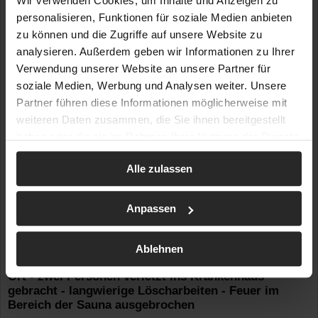
Wir verwenden Cookies, um Inhalte und Anzeigen zu
personalisieren, Funktionen für soziale Medien anbieten
zu können und die Zugriffe auf unsere Website zu
analysieren. Außerdem geben wir Informationen zu Ihrer
Verwendung unserer Website an unsere Partner für
soziale Medien, Werbung und Analysen weiter. Unsere
Partner führen diese Informationen möglicherweise mit
weiteren Daten zusammen, die Sie ihnen bereitgestellt
haben oder die sie im Rahmen Ihrer Nutzung der Dienste
gesammelt haben.
Alle zulassen
12.02.2026 | 15:40
| ID: 22775
Anpassen
Ort: NW / Ladbergen / Kreis Steinfurt
Feuer im Saunabereich
Flammen schlagen beim Eintreffen der Einsatzkräfte
Ablehnen
aus dem Haus – Großaufgebot an Einsatzkräften vor
Ort - zwei Personen verletzt ins Krankenhaus
gebracht - langwierige Löscharbeiten - Feuer im
Bereich der Sauna ausgebrochen