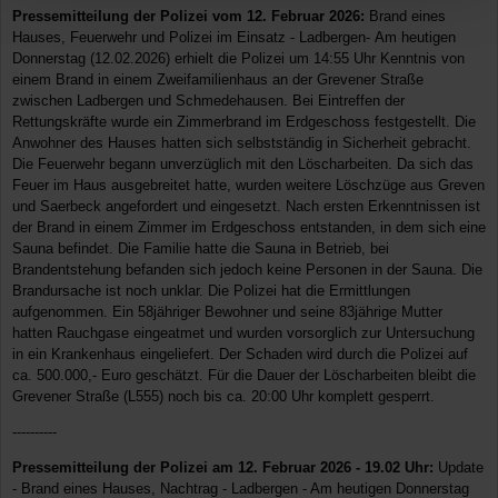
Pressemitteilung der Polizei vom 12. Februar 2026:
Brand eines
Hauses, Feuerwehr und Polizei im Einsatz - Ladbergen- Am heutigen
Donnerstag (12.02.2026) erhielt die Polizei um 14:55 Uhr Kenntnis von
einem Brand in einem Zweifamilienhaus an der Grevener Straße
zwischen Ladbergen und Schmedehausen. Bei Eintreffen der
Rettungskräfte wurde ein Zimmerbrand im Erdgeschoss festgestellt. Die
Anwohner des Hauses hatten sich selbstständig in Sicherheit gebracht.
Die Feuerwehr begann unverzüglich mit den Löscharbeiten. Da sich das
Feuer im Haus ausgebreitet hatte, wurden weitere Löschzüge aus Greven
und Saerbeck angefordert und eingesetzt. Nach ersten Erkenntnissen ist
der Brand in einem Zimmer im Erdgeschoss entstanden, in dem sich eine
Sauna befindet. Die Familie hatte die Sauna in Betrieb, bei
Brandentstehung befanden sich jedoch keine Personen in der Sauna. Die
Brandursache ist noch unklar. Die Polizei hat die Ermittlungen
aufgenommen. Ein 58jähriger Bewohner und seine 83jährige Mutter
hatten Rauchgase eingeatmet und wurden vorsorglich zur Untersuchung
in ein Krankenhaus eingeliefert. Der Schaden wird durch die Polizei auf
ca. 500.000,- Euro geschätzt. Für die Dauer der Löscharbeiten bleibt die
Grevener Straße (L555) noch bis ca. 20:00 Uhr komplett gesperrt.
----------
Pressemitteilung der Polizei am 12. Februar 2026 - 19.02 Uhr:
Update
- Brand eines Hauses, Nachtrag - Ladbergen - Am heutigen Donnerstag