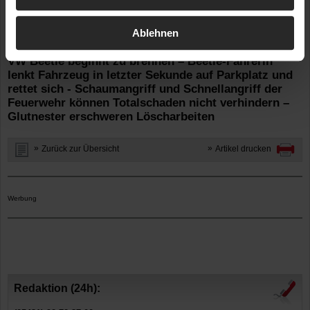
Ort: NI / Oldenburg
VW Beetle gerät während der Fahrt in Brand
Ablehnen
Frau nimmt während der Fahrt Brandgeruch wahr -
VW Beetle beginnt zu brennen – Beetle-Fahrerin
lenkt Fahrzeug in letzter Sekunde auf Parkplatz und
rettet sich - Schaumangriff und Schnellangriff der
Feuerwehr können Totalschaden nicht verhindern –
Glutnester erschweren Löscharbeiten
Zurück zur Übersicht
Artikel drucken
Werbung
Redaktion (24h):