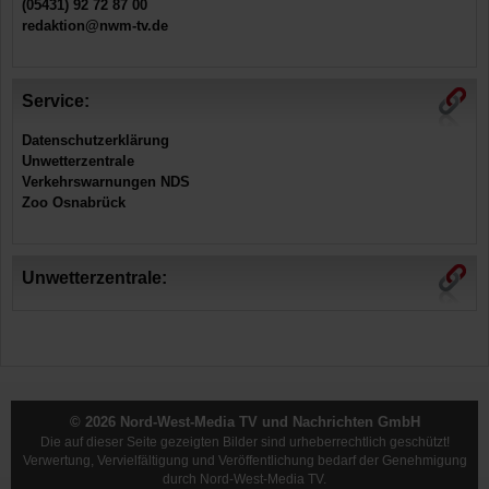
(05431) 92 72 87 00
redaktion@nwm-tv.de
Service:
Datenschutzerklärung
Unwetterzentrale
Verkehrswarnungen NDS
Zoo Osnabrück
Unwetterzentrale:
© 2026 Nord-West-Media TV und Nachrichten GmbH
Die auf dieser Seite gezeigten Bilder sind urheberrechtlich geschützt!
Verwertung, Vervielfältigung und Veröffentlichung bedarf der Genehmigung
durch Nord-West-Media TV.