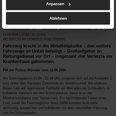
Anpassen
Ablehnen
11.04.2026 | 22:20
| ID: 22959
Ort: NW / A1 bei Lengerich / Kreis Steinfurt
Fahrzeug kracht in die Mittelleitplanke – drei weitere
Fahrzeuge an Unfall beteiligt – Großaufgebot an
Rettungsdienst vor Ort – insgesamt vier Verletzte ins
Krankenhaus gekommen
PM der Polizei Münster vom 12.04.2026
Am Samstagabend (11.04., 22:14 Uhr) ereignete sich auf der Autobahn 1
kurz hinter dem Rastplatz Exterheide ein Verkehrsunfall. Bei starkem
Regen kam auf regennasser Fahrbahn ein Mercedes ins Schleudern. Er
kollidierte mehrfach mit den Schutzplanken, bevor er an der
Mittelschutzplanke zum Stehen kam. Ein nachfolgender Fahrer eines
Ford, sowie der Fahrzeugführer eines BMW konnten nicht mehr
rechtzeitig ausweichen und kollidierten mit dem verunfallten Fahrzeug
und der Schutzplanke.