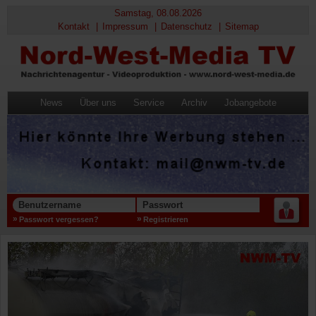
Samstag, 08.08.2026
Kontakt
Impressum
Datenschutz
Sitemap
News
Über uns
Service
Archiv
Jobangebote
Benutzername
Passwort
Passwort vergessen?
Registrieren