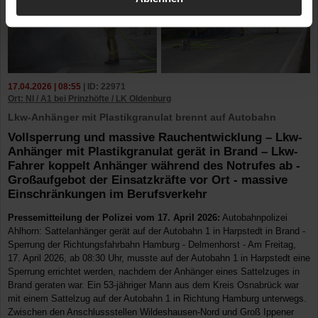
17.04.2026 | 08:55
| ID: 22971
Ort: NI / A1 bei Prinzhöfte / LK Oldenburg
Lkw-Anhänger mit Plastikgranulat brennt auf Autobahn
Vollsperrung und massive Rauchentwicklung – Lkw-
Anhänger mit Plastikgranulat gerät in Brand – Lkw-
Fahrer koppelt Anhänger während des Notrufes ab -
Großaufgebot der Einsatzkräfte vor Ort - massive
Einschränkungen im Berufsverkehr
Pressemitteilung der Polizei vom 17. April 2026:
Autobahnpolizei
Ahlhorn: Sattelanhänger gerät auf der Autobahn 1 in Harpstedt in Brand -
Sperrung der Richtungsfahrbahn Hamburg - Delmenhorst - Am Freitag,
17. April 2026, ab 08:30 Uhr, musste auf der Autobahn 1 in Harpstedt eine
Sperrung errichtet werden, nachdem der Anhänger eines Sattelzuges in
Brand geraten war. Ein 53-jähriger Mann aus dem Kreis Osnabrück war
mit einem Sattelzug auf der Autobahn 1 in Richtung Hamburg unterwegs.
Zwischen den Anschlussstellen Wildeshausen-Nord und Groß Ippener