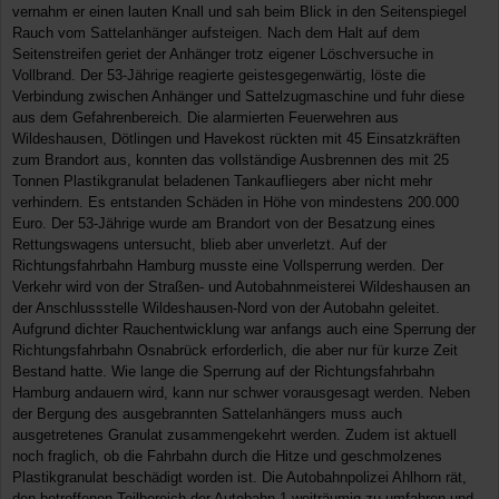
vernahm er einen lauten Knall und sah beim Blick in den Seitenspiegel
Rauch vom Sattelanhänger aufsteigen. Nach dem Halt auf dem
Seitenstreifen geriet der Anhänger trotz eigener Löschversuche in
Vollbrand. Der 53-Jährige reagierte geistesgegenwärtig, löste die
Verbindung zwischen Anhänger und Sattelzugmaschine und fuhr diese
aus dem Gefahrenbereich. Die alarmierten Feuerwehren aus
Wildeshausen, Dötlingen und Havekost rückten mit 45 Einsatzkräften
zum Brandort aus, konnten das vollständige Ausbrennen des mit 25
Tonnen Plastikgranulat beladenen Tankaufliegers aber nicht mehr
verhindern. Es entstanden Schäden in Höhe von mindestens 200.000
Euro. Der 53-Jährige wurde am Brandort von der Besatzung eines
Rettungswagens untersucht, blieb aber unverletzt. Auf der
Richtungsfahrbahn Hamburg musste eine Vollsperrung werden. Der
Verkehr wird von der Straßen- und Autobahnmeisterei Wildeshausen an
der Anschlussstelle Wildeshausen-Nord von der Autobahn geleitet.
Aufgrund dichter Rauchentwicklung war anfangs auch eine Sperrung der
Richtungsfahrbahn Osnabrück erforderlich, die aber nur für kurze Zeit
Bestand hatte. Wie lange die Sperrung auf der Richtungsfahrbahn
Hamburg andauern wird, kann nur schwer vorausgesagt werden. Neben
der Bergung des ausgebrannten Sattelanhängers muss auch
ausgetretenes Granulat zusammengekehrt werden. Zudem ist aktuell
noch fraglich, ob die Fahrbahn durch die Hitze und geschmolzenes
Plastikgranulat beschädigt worden ist. Die Autobahnpolizei Ahlhorn rät,
den betroffenen Teilbereich der Autobahn 1 weiträumig zu umfahren und