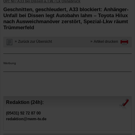
Ort: NI / A33 bei Dissen a.T.W. / Lk Osnabrück
Geschnitten, geschleudert, A33 blockiert: Anhänger-
Unfall bei Dissen legt Autobahn lahm – Toyota Hilux
nach Ausweichmanöver zerstört, Spezial-Lkw räumt
Trümmerfeld
Zurück zur Übersicht
Artikel drucken
Werbung
Redaktion (24h):
(05431) 92 72 87 00
redaktion@nwm-tv.de