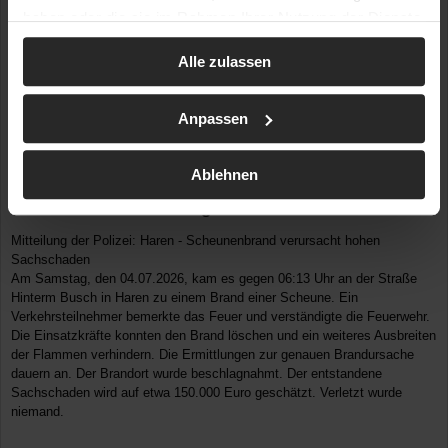
haben oder die sie im Rahmen Ihrer Nutzung der Dienste
gesammelt haben.
Alle zulassen
Anpassen
04.07.2026
| ID: 23209
Ort: NI / Haren / LK Emsland
Ablehnen
Brand in großer Halle – Feuerwehr im Großeinsatz -
starke Rauchentwicklung
Mitteilung der Polizei: Haren - Scheunenbrand verursacht hohen
Sachschaden
Am Samstag, den 04.07.2026, kam es gegen 06:13 Uhr an der Straße
Hinterm Busch in Haren zu einem Brand einer Scheune. Ein
Verkehrsteilnehmer bemerkte das Feuer und verständigte die Feuerwehr.
Die Einsatzkräfte konnten den Brand löschen und ein weiteres Ausbreiten
der Flammen verhindern. Die Ermittlungen zur genauen Brandursache
dauern an. Der Brandort wurde beschlagnahmt. Der entstandene
Sachschaden wird auf etwa 150.000 Euro geschätzt. Verletzt wurde
niemand.